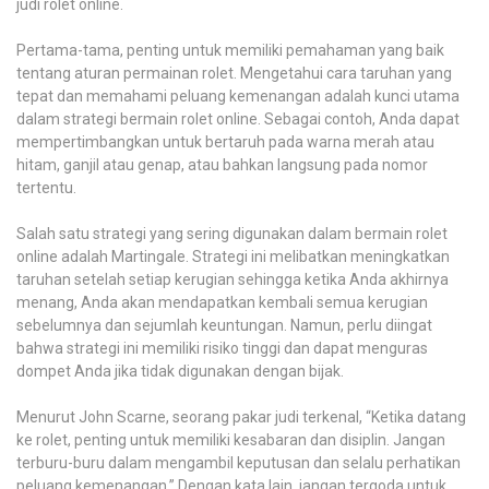
judi rolet online.
Pertama-tama, penting untuk memiliki pemahaman yang baik
tentang aturan permainan rolet. Mengetahui cara taruhan yang
tepat dan memahami peluang kemenangan adalah kunci utama
dalam strategi bermain rolet online. Sebagai contoh, Anda dapat
mempertimbangkan untuk bertaruh pada warna merah atau
hitam, ganjil atau genap, atau bahkan langsung pada nomor
tertentu.
Salah satu strategi yang sering digunakan dalam bermain rolet
online adalah Martingale. Strategi ini melibatkan meningkatkan
taruhan setelah setiap kerugian sehingga ketika Anda akhirnya
menang, Anda akan mendapatkan kembali semua kerugian
sebelumnya dan sejumlah keuntungan. Namun, perlu diingat
bahwa strategi ini memiliki risiko tinggi dan dapat menguras
dompet Anda jika tidak digunakan dengan bijak.
Menurut John Scarne, seorang pakar judi terkenal, “Ketika datang
ke rolet, penting untuk memiliki kesabaran dan disiplin. Jangan
terburu-buru dalam mengambil keputusan dan selalu perhatikan
peluang kemenangan.” Dengan kata lain, jangan tergoda untuk