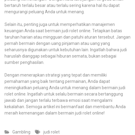
bertaruh terlalu besar atau terlalu sering karena hal itu dapat
mengurangi peluang Anda untuk menang.
Selain itu, penting juga untuk memperhatikan manajemen
keuangan Anda saat bermain judi rolet online. Tetapkan batas
taruhan harian atau mingguan dan patuhi aturan tersebut. Jangan
pernah bermain dengan uang pinjaman atau uang yang
seharusnya digunakan untuk kebutuhan lain. Ingatlah bahwa judi
haruslah dianggap sebagai hiburan semata, bukan sebagai
sumber penghasilan.
Dengan menerapkan strategi yang tepat dan memiliki
pemahaman yang baik tentang permainan, Anda dapat
meningkatkan peluang Anda untuk menang dalam bermain judi
rolet online. Ingatlah untuk selalu bermain secara bertanggung
jawab dan jangan terlalu terbawa emosi saat mengalami
kekalahan. Semoga artikel ini bermanfaat dan membantu Anda
meraih kemenangan dalam bermain judi rolet online!
Gambling
judi rolet