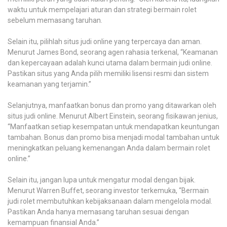
waktu untuk mempelajari aturan dan strategi bermain rolet
sebelum memasang taruhan.
Selain itu, pilihlah situs judi online yang terpercaya dan aman.
Menurut James Bond, seorang agen rahasia terkenal, “Keamanan
dan kepercayaan adalah kunci utama dalam bermain judi online.
Pastikan situs yang Anda pilih memiliki lisensi resmi dan sistem
keamanan yang terjamin.”
Selanjutnya, manfaatkan bonus dan promo yang ditawarkan oleh
situs judi online. Menurut Albert Einstein, seorang fisikawan jenius,
“Manfaatkan setiap kesempatan untuk mendapatkan keuntungan
tambahan. Bonus dan promo bisa menjadi modal tambahan untuk
meningkatkan peluang kemenangan Anda dalam bermain rolet
online.”
Selain itu, jangan lupa untuk mengatur modal dengan bijak.
Menurut Warren Buffet, seorang investor terkemuka, “Bermain
judi rolet membutuhkan kebijaksanaan dalam mengelola modal.
Pastikan Anda hanya memasang taruhan sesuai dengan
kemampuan finansial Anda.”