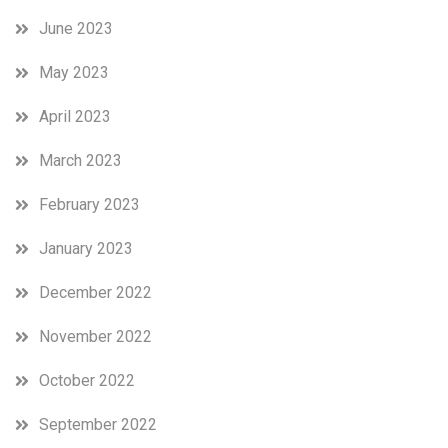
June 2023
May 2023
April 2023
March 2023
February 2023
January 2023
December 2022
November 2022
October 2022
September 2022