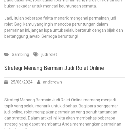
bukan sekadar untuk mencari keuntungan semata.
Jadi, itulah beberapa fakta menarik mengenai permainan judi
rolet. Bagi kamu yang ingin mencoba peruntungan dalam
permainan ini, jangan lupa untuk selalu bertaruh dengan bijak dan
bertanggung jawab. Semoga beruntung!
Gambling
judi rolet
Strategi Menang Bermain Judi Rolet Online
25/08/2024
andicrown
Strategi Menang Bermain Judi Rolet Online memang menjadi
topik yang selalu menarik untuk dibahas. Bagi para penggemar
judi online, rolet merupakan permainan yang penuh tantangan
dan strategi. Dalam artikel ini, kita akan membahas beberapa
strategi yang dapat membantu Anda memenangkan permainan